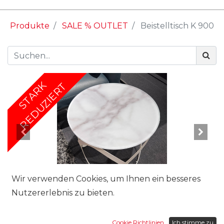
Produkte
SALE % OUTLET
Beistelltisch K 900
STARK
REDUZIERT
Wir verwenden Cookies, um Ihnen ein besseres
Nutzererlebnis zu bieten.
Marke:
Cookie Richtlinien
Ich stimme zu