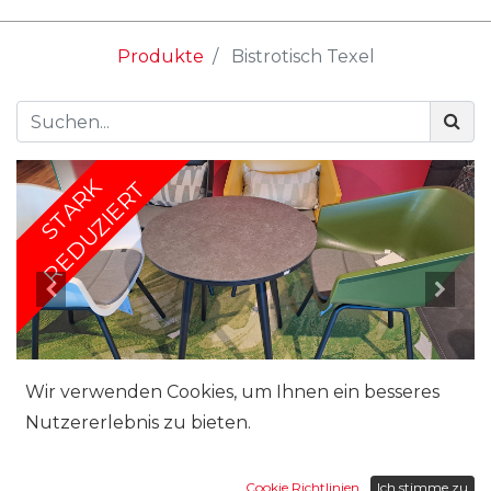
Produkte
Bistrotisch Texel
STARK
REDUZIERT
Wir verwenden Cookies, um Ihnen ein besseres
Nutzererlebnis zu bieten.
Marke:
Cookie Richtlinien
Ich stimme zu