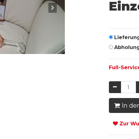
Einz
Lieferun
Abholun
Full-Servic
In de
Zur Wun