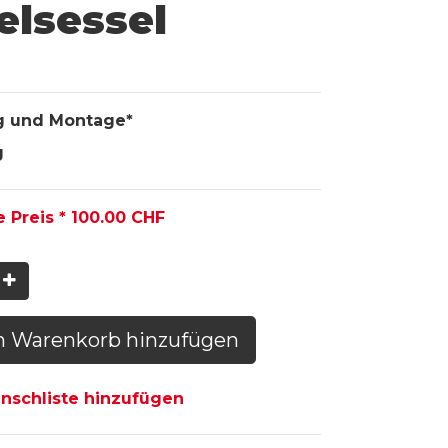
elsessel
g und Montage*
g
e Preis *
100.00
CHF
n Warenkorb hinzufügen
schliste hinzufügen