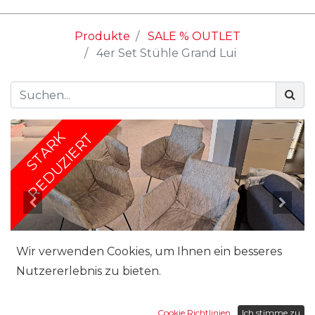
Produkte
SALE % OUTLET
4er Set Stühle Grand Lui
STARK
REDUZIERT
Wir verwenden Cookies, um Ihnen ein besseres
Nutzererlebnis zu bieten.
Cookie Richtlinien
Ich stimme zu