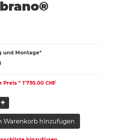
brano®
g und Montage*
g
e Preis *
1'795.00
CHF
n Warenkorb hinzufügen
schliste hinzufügen