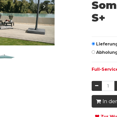
Som
S+
Lieferun
Abholun
Full-Servic
In de
Zur Wun