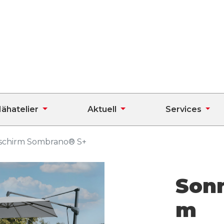
ähatelier
Aktuell
Services
schirm Sombrano® S+
Son
m