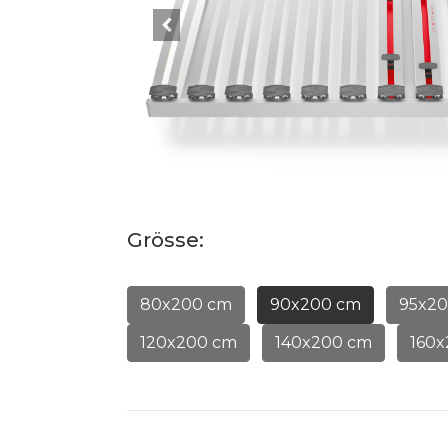
Grösse:
80x200 cm
90x200 cm
95x2
120x200 cm
140x200 cm
160