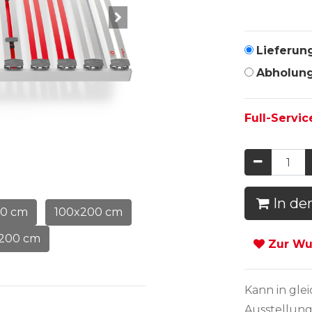
Lieferun
Abholun
Full-Servic
In de
00 cm
100x200 cm
x200 cm
Zur Wun
Kann in
gle
Ausstellung