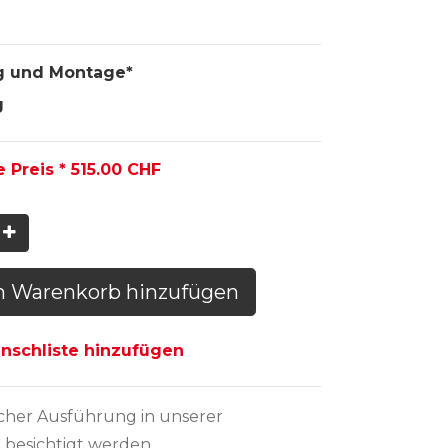
g und Montage*
g
e Preis *
515.00
CHF
n Warenkorb hinzufügen
schliste hinzufügen
icher Ausführung
in unserer
 besichtigt werden.