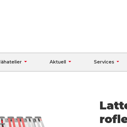
ähatelier
Aktuell
Services
Latt
rofl