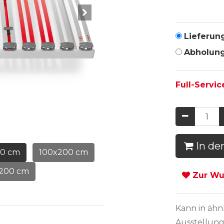
Lieferun
Abholun
Full-Servic
In de
00 cm
100x200 cm
x200 cm
Zur Wun
Kann in
ähn
Ausstellung