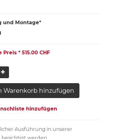
g und Montage*
g
e Preis *
515.00
CHF
n Warenkorb hinzufügen
schliste hinzufügen
licher Ausführung
in unserer
 besichtigt werden.