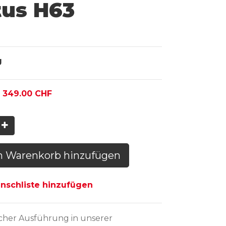
tus H63
g
:
349.00
CHF
n Warenkorb hinzufügen
schliste hinzufügen
icher Ausführung
in unserer