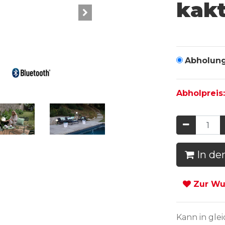
kak
Abholun
Abholpreis
In de
Zur Wun
Kann in
gle