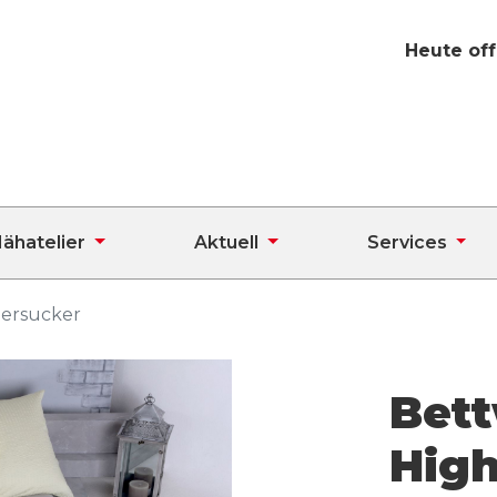
Heute off
ähatelier
Aktuell
Services
eersucker
Bet
Hig