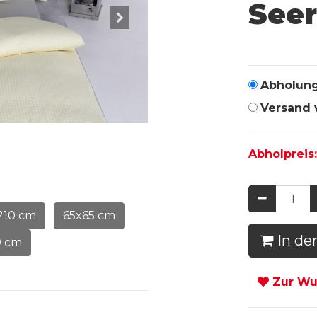
See
Abholun
Versand 
Abholpreis
210 cm
65x65 cm
In de
0 cm
Zur Wun