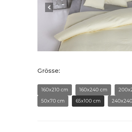
Grösse:
160x210 cm
160x240 cm
200x
50x70 cm
65x100 cm
240x24