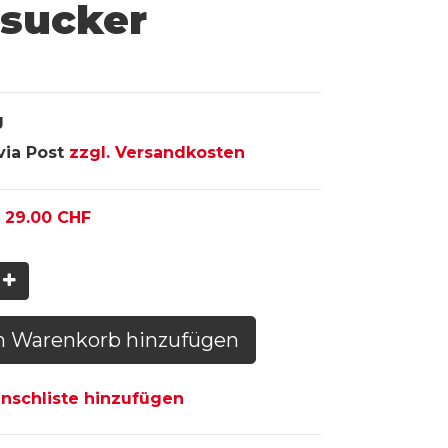
rsucker
g
via Post
zzgl. Versandkosten
:
29.00
CHF
n Warenkorb hinzufügen
schliste hinzufügen