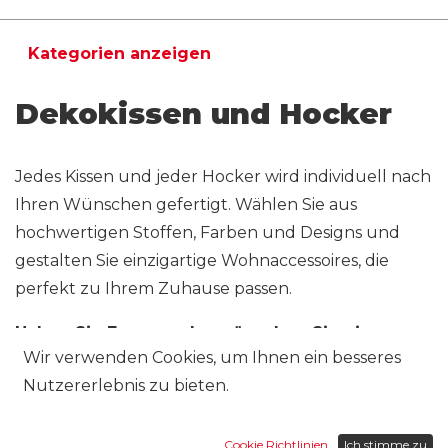
Kategorien anzeigen
Dekokissen und Hocker
Jedes Kissen und jeder Hocker wird individuell nach
Ihren Wünschen gefertigt. Wählen Sie aus
hochwertigen Stoffen, Farben und Designs und
gestalten Sie einzigartige Wohnaccessoires, die
perfekt zu Ihrem Zuhause passen.
Haben Sie Fragen oder wünschen Sie eine
Wir verwenden Cookies, um Ihnen ein besseres
persönliche Beratung? Wir unterstützen Sie
Nutzererlebnis zu bieten.
gerne bei der Auswahl der passenden Lösung.
Kontaktieren Sie uns
– wir freuen uns auf Ihre
Anfrage.
Cookie Richtlinien
Ich stimme zu