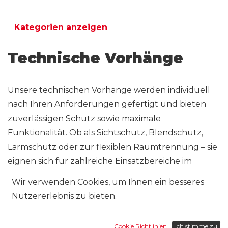
Kategorien anzeigen
Technische Vorhänge
Unsere technischen Vorhänge werden individuell
nach Ihren Anforderungen gefertigt und bieten
zuverlässigen Schutz sowie maximale
Funktionalität. Ob als Sichtschutz, Blendschutz,
Lärmschutz oder zur flexiblen Raumtrennung – sie
eignen sich für zahlreiche Einsatzbereiche im
privaten wie auch im gewerblichen Bereich.
Wir verwenden Cookies, um Ihnen ein besseres
Nutzererlebnis zu bieten.
Dank hochwertiger Materialien, präziser
Verarbeitung und massgeschneiderter Lösungen
erhalten Sie ein langlebiges Vorhangsystem, das
Cookie Richtlinien
Ich stimme zu